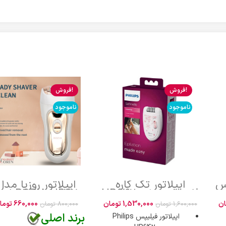
فروش!
فروش!
ناموجود
ناموجود
 اس
اپیلاتور تک کاره
اپیلاتور روزیا مدل
فلیپس مدل HP6420
ROZIA HB6110 اصلی
ان
1,530,000
تومان
660,000
توما
1,600,000
تومان
800,000
تومان
برند اصلی
اپیلاتور فیلیپس Philips