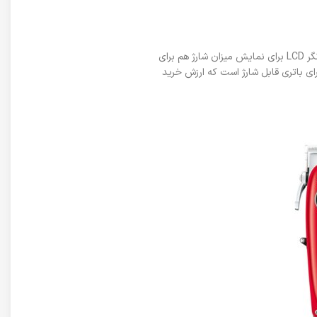
برای شارژ باتری این ماشین 3 ساعت زمان لازم است که پس از آن قادر خواهید بود تا 180 دقیقه به طور پیوسته از این دستگاه استفاده کنید. همچنین نشانگر LCD برای نمایش میزان شارژ هم برای
ی باتری قابل شارژ است که ارزش خرید