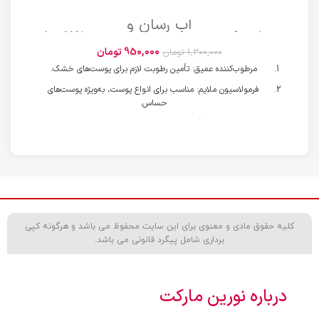
آب رسان و
مرطوب‌کننده‌پووست‌چررب‌حجم125میل
(اورجیینال)
950,000
تومان
1,300,000
تومان
مرطوب‌کننده عمیق: تأمین رطوبت لازم برای پوست‌های خشک.
فرمولاسیون ملایم: مناسب برای انواع پوست، به‌ویژه پوست‌های
حساس.
بدون عطر: جلوگیری از بروز التهاب و حساسیت در پوست.
جذب سریع: احساس چربی یا سنگینی ایجاد نمی‌کند.
افزایش نرمی و لطافت: بهبود بافت پوست و افزایش شادابی.
حجم: 125 میلی‌لیتر، مناسب برای استفاده روزانه.
کلیه حقوق مادی و معنوی برای این سایت محفوظ می باشد و هرگونه کپی
برداری شامل پیگرد قانونی می باشد.
درباره نورین مارکت