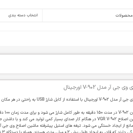
انتخاب دسته بندی
 آر مدل V-902 اورجینال
خط زن تمام فلزی وی جی آر مدل V-902 اورجینال با استفاده از کابل شارژ USB 
باتری لیتیومی خط زن 902
تامین می کند. ماشین اصلاح VGR V-902 در هنگام کار صدای بسیار کمی تولید می کند و با داش
قابلیت خودت