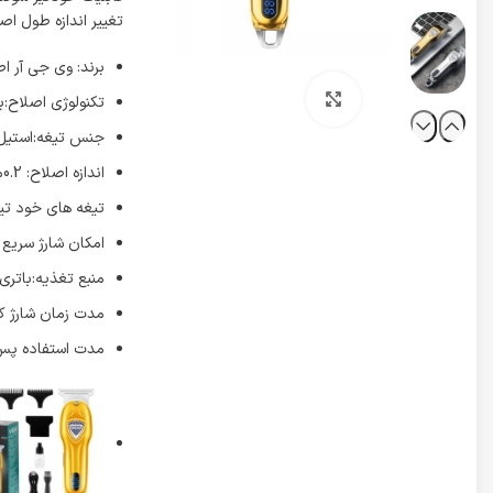
تغییر اندازه طول اصلاح در اندازه 1،2،3 میلی
برند: وی جی آر ا
برای بزرگنمایی کلیک کنید
تکنولوژی اصلاح:
جنس تیغه:استیل
اندازه اصلاح: 0.2میلی متر
تیغه های خود تی
امکان شارژ سریع
منبع تغذیه:باتری 
مدت زمان شارژ کامل:150
مدت استفاده پس از شار