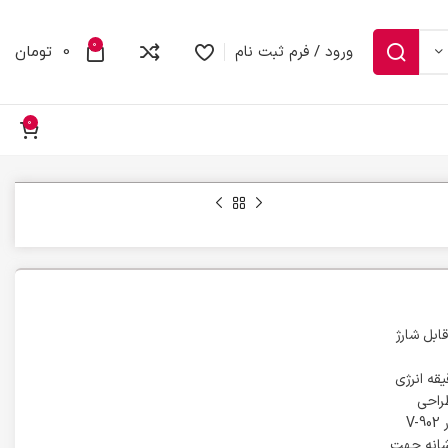
0
ورود / فرم ثبت نام
0
تومان
0
به راحتی در هر مکان قابل شارژ
V- در مدت 150 دقیقه به طور کامل شارژ می شود و برای مدت زمان 100 دقیقه انرژی
تن طراحی
ارگونومیک دستگاه، مانع از ایجاد خستگی می شود. تیغه های استیل پیشرفته ماشین اصلاح وی جی آر V-902
یز شوندگی دارند که قادر به ایجاد طول برش 0.2 میلی متری هستند. همراه با دستگاه 3 شانه جهت