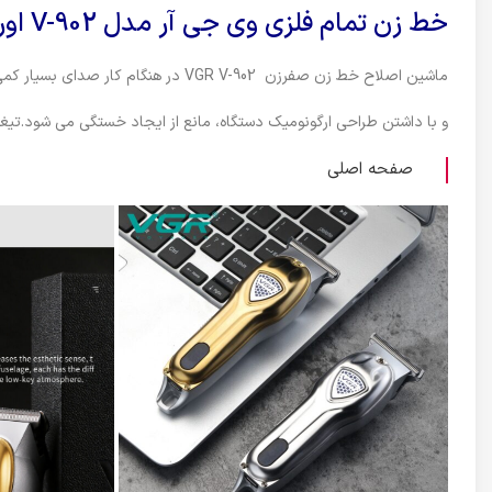
خط زن تمام فلزی وی جی آر مدل V-902 اورجینال
ماشین اصلاح خط زن صفرزن VGR V-902 در هنگام کار صدای بسیار کمی تولید می کند
و با داشتن طراحی ارگونومیک دستگاه، مانع از ایجاد خستگی می شود.تیغه های استیل پیشرفته 
صفحه اصلی