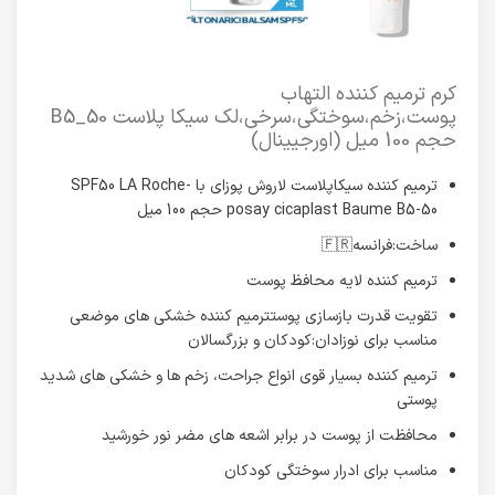
کرم ترمیم کننده التهاب
پوست،زخم،سوختگی،سرخی،لک سیکا پلاست B5_50
حجم 100 میل (اورجیینال)
ترمیم کننده سیکاپلاست لاروش پوزای با SPF50 LA Roche-
posay cicaplast Baume B5-50 حجم 100 میل
ساخت:فرانسه🇫🇷
ترمیم کننده لایه محافظ پوست
تقویت قدرت بازسازی پوستترمیم کننده خشکی های موضعی
مناسب برای نوزادان:کودکان و بزرگسالان
ترمیم کننده بسیار قوی انواع جراحت، زخم ها و خشکی های شدید
پوستی
محافظت از پوست در برابر اشعه های مضر نور خورشید
مناسب برای ادرار سوختگی کودکان