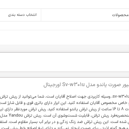
انتخاب دسته بندی
 یاندو مدل Sv-w301u اورجینال
شیورYandou مدل sv-w301u، وسیله کاربردی جهت اصلاح آقایان است، شما می‌توانید از ریش ترا
و خاص مخصوص آقایان استفاده کنید. این ابزار دارای باتری قوی و قابل شارژ است ک
شارژ می‌توانید به مدت 8 تا 16 ساعت از ریش تراش یاندو استفاده کنید. ریش تراش موردنظر دارای
 شده است. این ریش تراش ضد زنگ زدگی و در برابر آب بسیار مقاوم است. استفاد