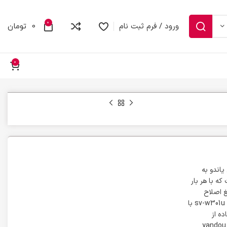
0
ورود / فرم ثبت نام
0
تومان
0
ش یاندو به
ه با هر بار
 تیغ اصلاح
است. از ویژگی‌های منحصربه‌فرد ریش تراش، قابلیت شست‌وشوی آن است. ریش تراش Yandou مدل sv-w301u با
ه از
yandou راحت بوده و هیچ گونه اذیتی برای صورت ایجاد نمی‌کند و دارای تیغ اصلاح خط ریش است. yandou