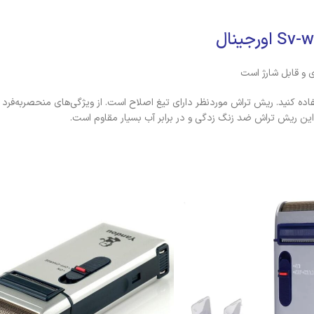
 تا 16 ساعت از ریش تراش یاندو استفاده کنید. ریش تراش موردنظر دارای تیغ اصلاح است. از ویژگی‌ها