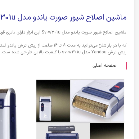
ماشین اصلاح شیور صورت یاندو مدل Sv-w301u اورجینال
ماشین اصلاح شیور صورت یاندو مدل Sv-w301u این ابزار دارای باتری قوی و قابل شارژ است
که با هر بار شارژ می‌توانید به مدت 8
ریش تراش Yandou مدل sv-w301u با کیفیت بالایی طراحی شده است. این ریش تراش ضد زنگ زدگی و در برابر آب بسیار مقاوم است.
صفحه اصلی