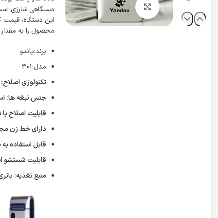
برای بزرگنمایی کلیک کنید
دستگاهی شارژی است 
این دستگاه، قیمت ک
محصول را به مقدار
برند:یاندو
مدل:301
تکنولوژی اصلاح:
جنس تیغه ها: ا
قابلیت اصلاح با 
دارای خط زن مجز
قابل استفاده ب
قابلیت شستشو 
منبع تغذیه: باتر