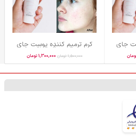
ست جای
کرم ترمیم کننده پوست جای
 و زخم
جوش و سوختگی و لک و زخم
حجم 100 میل (اورجیینال)
ومان
1,300,000
تومان
1,500,000
تومان