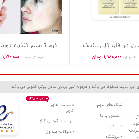
ان دو قلو کلی…نیک
کرم ترمیم کننده پو
(اورجینال)
جوش و سوختگی و لک
حجم 100 میل (اورجیینال)
1,980,000
تومان
1,190,000
ت
2,9
تومان
1,500,000
تومان
ی این سایت محفوظ می باشد و هرگونه کپی برداری شامل پیگرد قانونی می باشد.
دسترسی های کاربر
لینک های مهم
دسترسی های
کاربر
- تماس با ما
ع،
- رویه بازگردانی کالا
ود
درباره ما
مارکت
- سوالات متداول
- فروشگاه
ذب