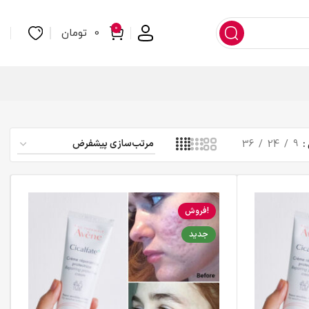
0
0
تومان
36
24
9
فروش!
جدید